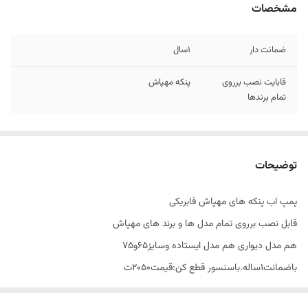
مشخصات
ضمانت دار
۱سال
قابایت نصب برروی
پنکه مهپاش
تمام برندها
توضیحات
پمپ اب پنکه های مهپاش فابریکی
قابل نصب برروی تمام مدل ها و برند های مهپاش
هم مدل دیواری هم مدل ایستاده وسایز۶۵و۷۵
باضمانت۱ساله.باسنسور قطع کن:قیمت۲۰۵۰ت
ضمانت تست سلامت،بدونه سنسور:۱۶۵۰تومان.