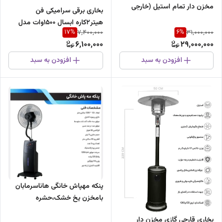
مخزن دار تمام استیل (خارجی
بخاری برقی سرامیکی فن
ارتفاع ثابت اصلی)
هیتر۲کاره ابسال ۱۵۰۰وات مدل
17
%
6
%
7,400,000
31,000,000
۳۳۰F
6,100,000
29,000,000
افزودن به سبد
افزودن به سبد
پنکه مهپاش خانگی هاناسرمابان
بامخزن یخ خشک،حشره
کش.فیلترتصفیه هوا۵پره135وات
بخاری قارچی گازی مخزن دار
ضمانت تعویض شرکت سرمابان