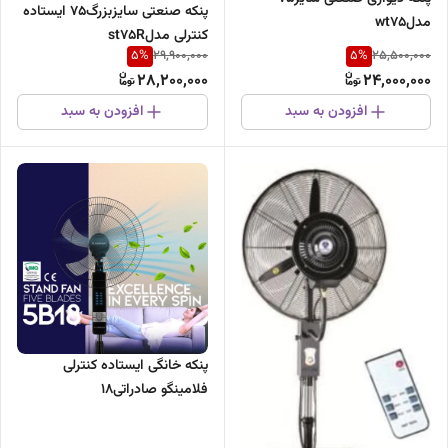
پنکه صنعتی سایزبزرگ۷۵ ایستاده
مدلwt75
کنترلی مدلst75R
5
%
5
%
29,900,000
25,500,000
28,200,000
24,000,000
افزودن به سبد
افزودن به سبد
پنکه خانگی ایستاده کنترلی
فلامینگو صادراتی۱۸
اینچ،۵پره،۷۵وات،صفحهLEDضمانت
تعویض۲سال،باموتورپرقدرت نیمه