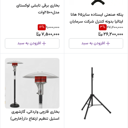
بخاری برقی تابشی لوکستای
مدل۲۵۰۰وات
پنکه صنعتی ایستاده سایز۶۵ هانا
ایتالیا بدونه کنترل شرکت سرمابان
16
%
3
%
9,000,000
27,200,000
باگیربکس ضدقفل
7,500,000
26,200,000
افزودن به سبد
افزودن به سبد
بخاری قارچی وارداتی، گازشهری
استیل تنظیم ارتفاع دار(خارجی)