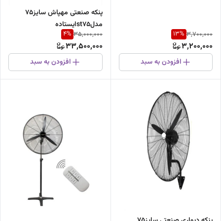
پنکه صنعتی مهپاش سایز75
مدلst75ایستاده
4
%
13
%
35,000,000
3,700,000
33,500,000
3,200,000
افزودن به سبد
افزودن به سبد
پنکه دیواری صنعتی سایز۷۵