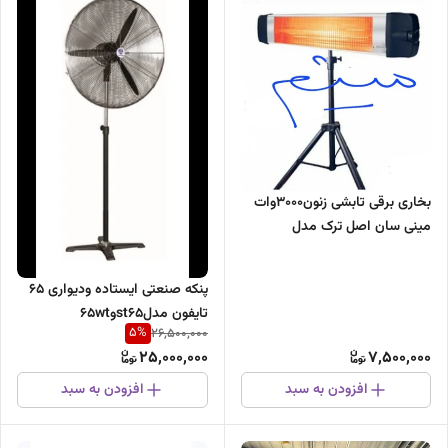
بخاری برقی تابشی زنون۳۰۰۰وات
مینی سان اصل ترک مدل
ایستاده،ودیواری بزرگترین بخاری
تابشی
پنکه صنعتی ایستاده ودیواری 65
تایفون مدلst65و65wt
5
%
26,500,000
25,000,000
7,500,000
افزودن به سبد
افزودن به سبد