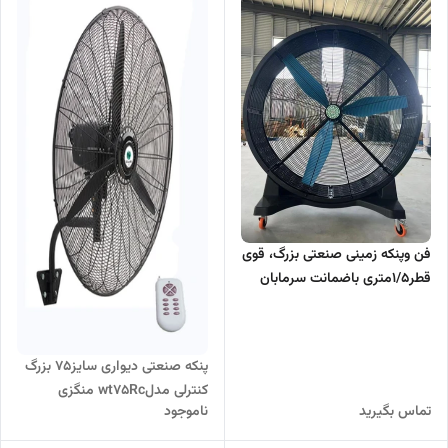
فن وپنکه زمینی صنعتی بزرگ، قوی
قطر۱/۵متری باضمانت سرمابان
پنکه صنعتی دیواری سایز۷۵ بزرگ
کنترلی مدلwt75Rc منگزی
تماس بگیرید
ناموجود