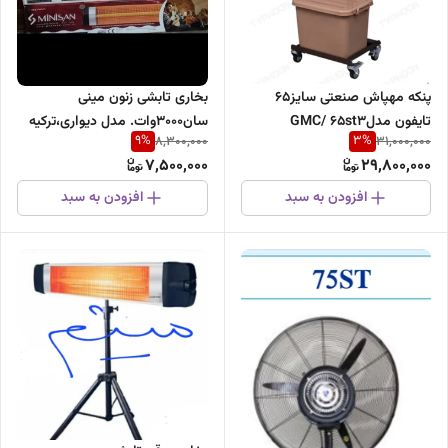
بخاری تابشی زنون مینی
پنکه مهپاش صنعتی سایز۶۵
سان۳۰۰۰وات. مدل دیواری،ترکیه
تایفون مدلGMC/ ۶۵st3
9
%
3
%
8,300,000
31,000,000
طرح جدید۱مترو۱۰سانتیمتراصلی
7,500,000
29,800,000
افزودن به سبد
افزودن به سبد