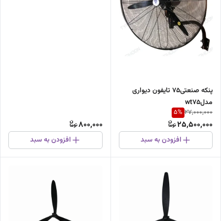
پنکه صنعتی۷۵ تایفون دیواری
مدلwt75
5
%
27,000,000
800,000
25,500,000
افزودن به سبد
افزودن به سبد