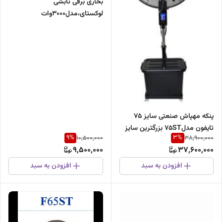
بخاری برقی تابشی
لوکستای،مدل۳۰۰۰وات
پنکه مهپاش صنعتی سایز ۷۵
تایفون مدل75ST بزرگترین سایز
9
%
3
%
10,500,000
38,900,000
9,500,000
37,600,000
افزودن به سبد
افزودن به سبد