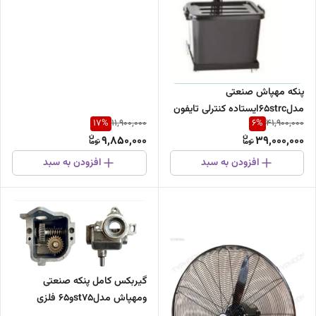
صنعتی
پنکه مهپاش صنعتی
مدل۶۵strcایستاده کنترلی تایفون
17
%
6
%
11,900,000
41,900,000
9,850,000
39,000,000
افزودن به سبد
افزودن به سبد
گیربکس کامل پنکه صنعتی
ومهپاش مدلst75و65 فلزی